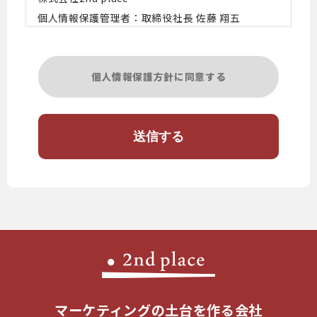
個人情報保護管理者：取締役社長 佐藤 翔五
（連絡先は下記「個人情報苦情及び相談窓口」をご
覧ください）
個人情報保護方針に同意する
＜個人情報の利用目的＞
・このお問い合わせフォームでご提供いただく個人
情報は、お問合せに適切に回答し管理するため
・当社が提供するサービス、商品、イベントに関す
る情報をご提供するため
＜個人情報の第三者提供について＞
・本人の同意がある場合または法令に基づく場合を
除き、取得した個人情報を第三者に提供することは
ありません。
＜委託＞
・上記の利用目的の達成の範囲内で、個人情報の取
マーケティングの土台を作る会社
扱いを委託することがあります。委託にあたって