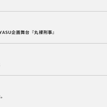
／OZAYASU企画舞台『丸裸刑事』
た
た。