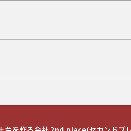
土台を作る会社
2nd place(セカンドプ